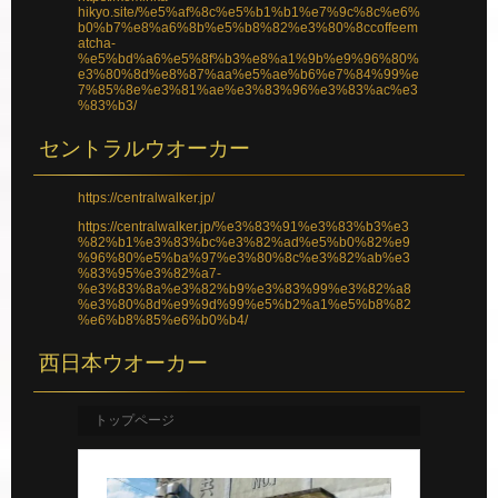
hikyo.site/%e5%af%8c%e5%b1%b1%e7%9c%8c%e6%
b0%b7%e8%a6%8b%e5%b8%82%e3%80%8ccoffeem
atcha-
%e5%bd%a6%e5%8f%b3%e8%a1%9b%e9%96%80%
e3%80%8d%e8%87%aa%e5%ae%b6%e7%84%99%e
7%85%8e%e3%81%ae%e3%83%96%e3%83%ac%e3
%83%b3/
セントラルウオーカー
https://centralwalker.jp/
https://centralwalker.jp/%e3%83%91%e3%83%b3%e3
%82%b1%e3%83%bc%e3%82%ad%e5%b0%82%e9
%96%80%e5%ba%97%e3%80%8c%e3%82%ab%e3
%83%95%e3%82%a7-
%e3%83%8a%e3%82%b9%e3%83%99%e3%82%a8
%e3%80%8d%e9%9d%99%e5%b2%a1%e5%b8%82
%e6%b8%85%e6%b0%b4/
西日本ウオーカー
トップページ