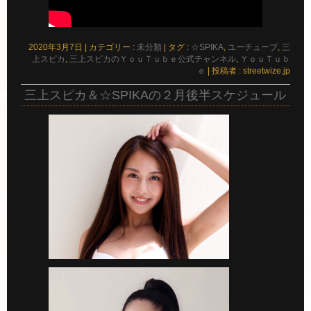
2020年3月7日
|
カテゴリー :
未分類
|
タグ :
☆SPIKA
,
ユーチューブ
,
三
上スピカ
,
三上スピカのＹｏｕＴｕｂｅ公式チャンネル
,
ＹｏｕＴｕｂ
ｅ
|
投稿者 : streetwize.jp
三上スピカ＆☆SPIKAの２月後半スケジュール