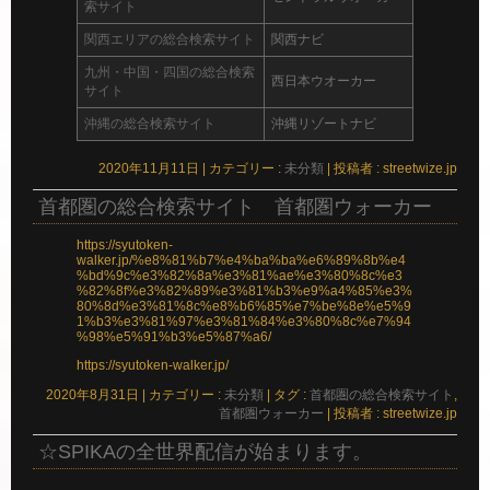
索サイト
関西エリアの総合検索サイト
関西ナビ
九州・中国・四国の総合検索
西日本ウオーカー
サイト
沖縄の総合検索サイト
沖縄リゾートナビ
2020年11月11日
|
カテゴリー :
未分類
|
投稿者 : streetwize.jp
首都圏の総合検索サイト 首都圏ウォーカー
https://syutoken-
walker.jp/%e8%81%b7%e4%ba%ba%e6%89%8b%e4
%bd%9c%e3%82%8a%e3%81%ae%e3%80%8c%e3
%82%8f%e3%82%89%e3%81%b3%e9%a4%85%e3%
80%8d%e3%81%8c%e8%b6%85%e7%be%8e%e5%9
1%b3%e3%81%97%e3%81%84%e3%80%8c%e7%94
%98%e5%91%b3%e5%87%a6/
https://syutoken-walker.jp/
2020年8月31日
|
カテゴリー :
未分類
|
タグ :
首都圏の総合検索サイト
,
首都圏ウォーカー
|
投稿者 : streetwize.jp
☆SPIKAの全世界配信が始まります。