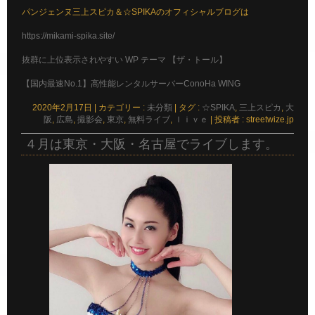
パンジェンヌ三上スピカ＆☆SPIKAのオフィシャルブログは
https://mikami-spika.site/
抜群に上位表示されやすい WP テーマ 【ザ・トール】
【国内最速No.1】高性能レンタルサーバーConoHa WING
2020年2月17日
|
カテゴリー :
未分類
|
タグ :
☆SPIKA
,
三上スピカ
,
大
阪
,
広島
,
撮影会
,
東京
,
無料ライブ
,
ｌｉｖｅ
|
投稿者 : streetwize.jp
４月は東京・大阪・名古屋でライブします。