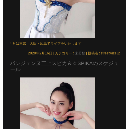
４月は東京・大阪・広島でライブをいたします
2020年2月16日
|
カテゴリー :
未分類
|
投稿者 : streetwize.jp
パンジェンヌ三上スピカ＆☆SPIKAのスケジュ
ール