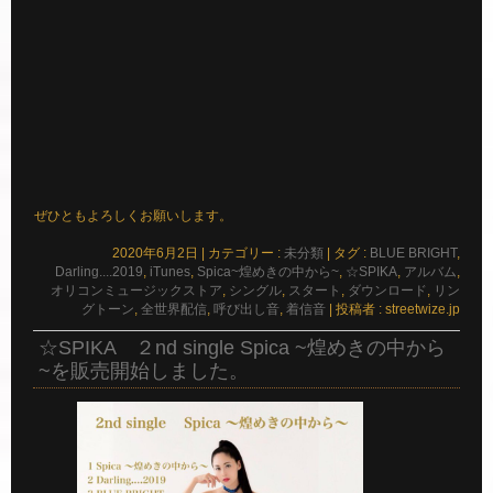
ぜひともよろしくお願いします。
2020年6月2日
|
カテゴリー :
未分類
|
タグ :
BLUE BRIGHT
,
Darling....2019
,
iTunes
,
Spica~煌めきの中から~
,
☆SPIKA
,
アルバム
,
オリコンミュージックストア
,
シングル
,
スタート
,
ダウンロード
,
リン
グトーン
,
全世界配信
,
呼び出し音
,
着信音
|
投稿者 : streetwize.jp
☆SPIKA ２nd single Spica ~煌めきの中から
~を販売開始しました。