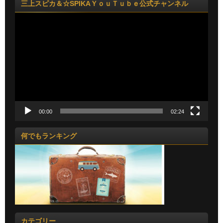
三上スピカ＆☆SPIKAＹｏｕＴｕｂｅ公式チャンネル
動
画
プ
レ
ー
ヤ
ー
00:00
02:24
何でもランキング
カテゴリー