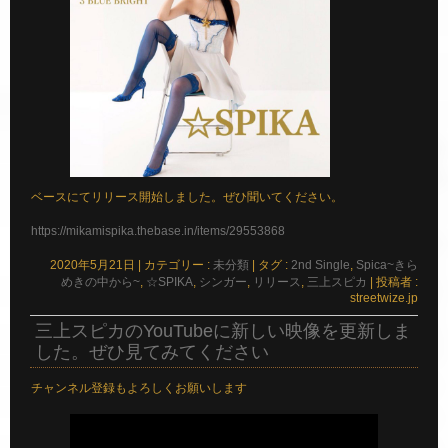
ベースにてリリース開始しました。ぜひ聞いてください。
https://mikamispika.thebase.in/items/29553868
2020年5月21日
|
カテゴリー :
未分類
|
タグ :
2nd Single
,
Spica~きら
めきの中から~
,
☆SPIKA
,
シンガー
,
リリース
,
三上スピカ
|
投稿者 :
streetwize.jp
三上スピカのYouTubeに新しい映像を更新しま
した。ぜひ見てみてください
チャンネル登録もよろしくお願いします