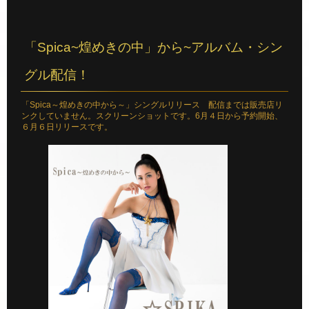
「Spica~煌めきの中」から~アルバム・シン
グル配信！
「Spica～煌めきの中から～」シングルリリース 配信までは販売店リ
ンクしていません。スクリーンショットです。6月４日から予約開始、
６月６日リリースです。