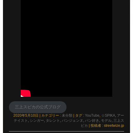
三上スピカの公式ブログ
2020年5月10日
|
カテゴリー :
未分類
|
タグ :
YouTube
,
☆SPIKA
,
アー
テイスト
,
シンガー
,
タレント
,
パンジェンヌ
,
パン好き
,
モデル
,
三上ス
ピカ
|
投稿者 : streetwize.jp