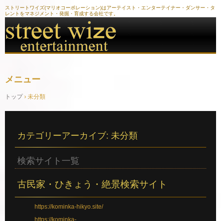
ストリートワイズ(マリオコーポレーション)はアーテイスト・エンターテイナー・ダンサー・タ
レントをマネジメント・発掘・育成する会社です。
メニュー
コ
トップ
›
未分類
ン
テ
ン
ツ
へ
カテゴリーアーカイブ:
未分類
ス
キ
ッ
検索サイト一覧
プ
古民家・ひきょう・絶景検索サイト
https://kominka-hikyo.site/
https://kominka-