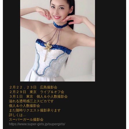
２月２２．２３日 広島撮影会
２月２９日 東京 ライブ＆オフ会
３月１日 東京 個人＆小人数撮影会
溢れる透明感三上スピカです
個人＆小人数撮影会
また随時リクエスト撮影承ります
詳しくは…
スーパーガール撮影会
https://www.super-girls.jp/supergirls/