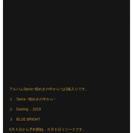
アルバムSpica~煌めきの中から~は3曲入りです。
１ Spica ~煌めきの中から~
２ Darling….2019
３ BLUE BRIGHT
6月４日から予約開始、６月６日リリースです。