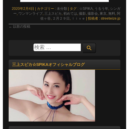
2020年2月4日
|
カテゴリー :
未分類
|
タグ :
☆SPIKA
,
うるう年
,
シンガ
ー
,
ワンマンライブ
,
三上スピカ
,
初めては
,
撮影
,
撮影会
,
東京
,
無料
,
阿
佐ヶ谷
,
２月２９日
,
ｌｉｖｅ
|
投稿者 : streetwize.jp
←
以前の投稿
三上スピカ☆SPIKAオフィシャルブログ