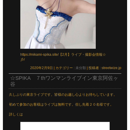
https://mikami-spika.site/【2月】ライブ・撮影会情報☆
彡/
2020年2月9日
|
カテゴリー :
未分類
|
投稿者 : streetwize.jp
☆SPIKA ７thワンマンライブイン東京阿佐ヶ
谷
久しぶりの東京ライブです。皆様のお越し心よりお待ちしています。
初めて参加のお客様はライブは無料です。但し先着２０名様です。
詳しくは