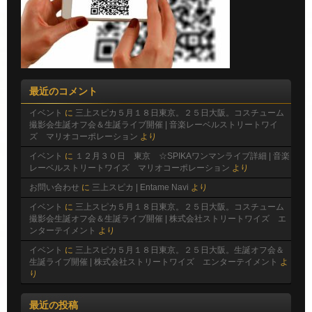
最近のコメント
イベント
に
三上スピカ５月１８日東京。２５日大阪。コスチューム
撮影会生誕オフ会＆生誕ライブ開催 | 音楽レーベルストリートワイ
ズ マリオコーポレーション
より
イベント
に
１２月３０日 東京 ☆SPIKAワンマンライブ詳細 | 音楽
レーベルストリートワイズ マリオコーポレーション
より
お問い合わせ
に
三上スピカ | Entame Navi
より
イベント
に
三上スピカ５月１８日東京。２５日大阪。コスチューム
撮影会生誕オフ会＆生誕ライブ開催 | 株式会社ストリートワイズ エ
ンターテイメント
より
イベント
に
三上スピカ５月１８日東京。２５日大阪。生誕オフ会＆
生誕ライブ開催 | 株式会社ストリートワイズ エンターテイメント
よ
り
最近の投稿