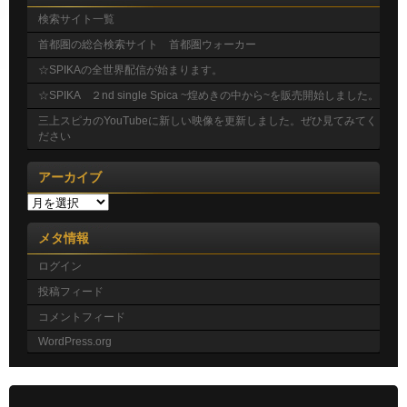
検索サイト一覧
首都圏の総合検索サイト 首都圏ウォーカー
☆SPIKAの全世界配信が始まります。
☆SPIKA ２nd single Spica ~煌めきの中から~を販売開始しました。
三上スピカのYouTubeに新しい映像を更新しました。ぜひ見てみてく
ださい
アーカイブ
ア
ー
カ
メタ情報
イ
ブ
ログイン
投稿フィード
コメントフィード
WordPress.org