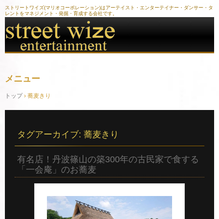
ストリートワイズ(マリオコーポレーション)はアーテイスト・エンターテイナー・ダンサー・タ
レントをマネジメント・発掘・育成する会社です。
メニュー
コ
トップ
›
蕎麦きり
ン
テ
ン
ツ
へ
タグアーカイブ:
蕎麦きり
ス
キ
ッ
有名店！丹波篠山の築300年の古民家で食する
プ
「一会庵」のお蕎麦