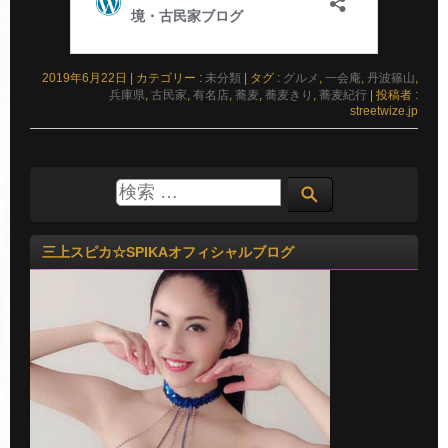
2019年6月22日
|
カテゴリー :
未分類
|
タグ :
グルメ
,
一会庵
,
丹波篠山
,
兵庫県
,
古民家
,
有名店
,
蕎麦
,
蕎麦きり
,
蕎麦紀行
|
投稿者 :
streetwize.jp
三上スピカ☆SPIKAオフィシャルブログ