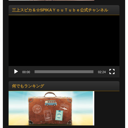
三上スピカ＆☆SPIKAＹｏｕＴｕｂｅ公式チャンネル
動
画
プ
レ
ー
ヤ
ー
00:00
02:24
何でもランキング